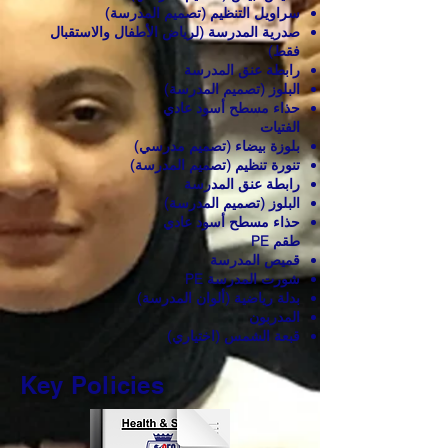
سراويل التنظيم (تصميم المدرسة)
صدرية المدرسة (لرياض الأطفال والاستقبال
فقط)
رابطة عنق المدرسة
البلوز (تصميم المدرسة)
حذاء مسطح أسود عادي
الفتيات
بلوزة بيضاء (تصميم مدرسي)
تنورة تنظيم (تصميم المدرسة)
رابطة عنق المدرسة
البلوز (تصميم المدرسة)
حذاء مسطح أسود عادي
طقم PE
قميص المدرسة
شورت المدرسة PE
بدلة رياضية (ألوان المدرسة)
المدربون
قبعة الشمس (اختياري)
Key Policies