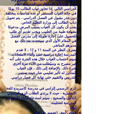
يؤدي أيضًا إلى الاستبعاد من المدرسة للعام
الدراسي التالي. إذا تجاوز غياب الطالب 15 يومًا
في حالة الغياب المستمر أو عدة مناسبات مختلفة
دون عذر مقبول في الفصل الدراسي ، يتم تحويل
ذباب الطالب إلى وزارة التعليم الخاص.
يجب أن يكون كل الغياب بسبب المرض مدعومًا
بشهادة طبية من الطبيب ويجب تقديم أي طلب
للحصول على إجازة طويلة إلى مدرس الفصل
في المقام الأول الذي سيتحدث بعد ذلك مع
مديرهم المباشر.
بصرف النظر عن السنة 11 و 12 ، لا تقدم
المدرسة إجازة دراسية حتى وأثناء الامتحانات.
سيتم احتساب الغياب خلال هذه الفترة على أنه
غير مصرح به وسيُطلب من الآباء مرة أخرى
شرح ذلك. بالإضافة إلى ذلك ، فإن الغياب
المتكرر له تأثير تعليمي ضار حيث يستمر
التدريس والتقييم حتى نهاية كل فصل دراسي.
الزي الرسمي إلزامي في مدرسة كامبريدج للغة
الإنجليزية - حيث لا يرتدي الطلاب الزي الرسمي
الكامل والصحيح ، سيتم استدعاء أولياء الأمور إلى
المدرسة لتسليمه.
أولاد
قميص أبيض (تصميم مدرسي)