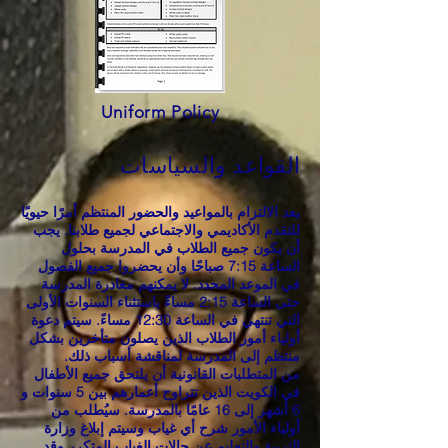
Uniform Policy
القواعد والسياسات
يعد الالتزام بالمواعيد والحضور المنتظم أمرًا حيويًا
للتقدم الأكاديمي والاجتماعي لجميع طلابنا. يجب
أن يكون جميع الطلاب في المدرسة بحلول
الساعة 7:15 صباحًا وأن يحضروا جميع الفصول
في الموعد المحدد. لا يمكنهم مغادرة المدرسة
حتى الساعة 2:15 مساءً باستثناء السنوات الأولى
التي تنتهي في الساعة 12:30 مساءً. سيتم دعوة
أولياء أمور الطلاب الذين يصلون متأخرين بشكل
منتظم إلى المدرسة لمناقشة أسباب ذلك.
من المتطلبات القانونية أن يلتحق جميع الأطفال
في الكويت الذين تتراوح أعمارهم بين 5 سنوات و
6 أشهر إلى 16 عامًا بالمدرسة. سيُطلب من
أولياء الأمور شرح أي غياب وسيتم إبلاغ وزارة
التربية والتعليم عن حالات الغياب المتكرر وقد