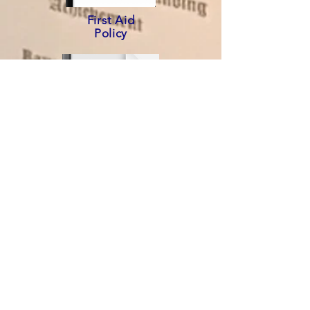
First Aid
Policy
Safeguarding
Policy
Anti-Bullying
Policy